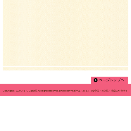
〒674-0083
所在地
兵庫県明石市魚住町住吉1-
イヤルコーポ魚住104