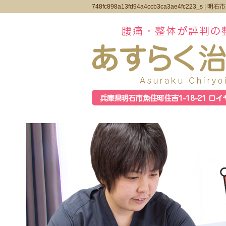
748fc898a13fd94a4ccb3ca3ae4fc223_s |
明石市