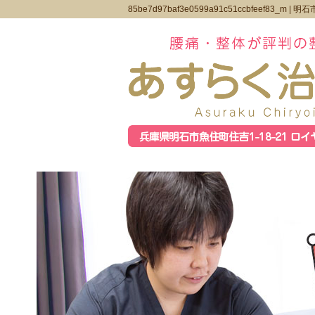
85be7d97baf3e0599a91c51ccbfeef83_m |
明石