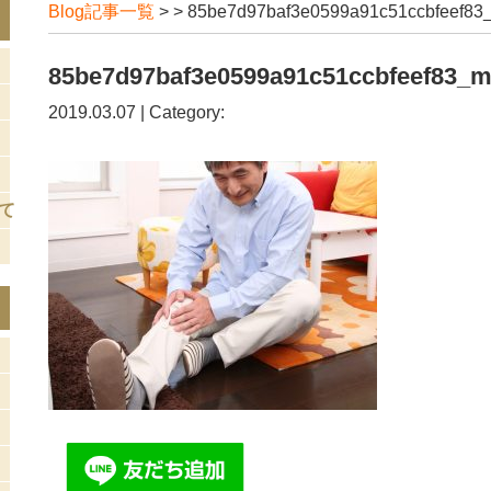
Blog記事一覧
> > 85be7d97baf3e0599a91c51ccbfeef83
85be7d97baf3e0599a91c51ccbfeef83_
2019.03.07 | Category:
て