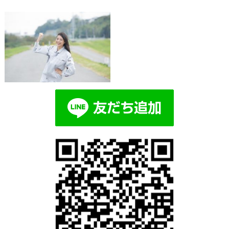
Blog記事一覧
> >
681cd207f7108d08daf3c6b7381b497
681cd207f7108d08daf3c6b7381b4977_s
2019.03.21 | Category: