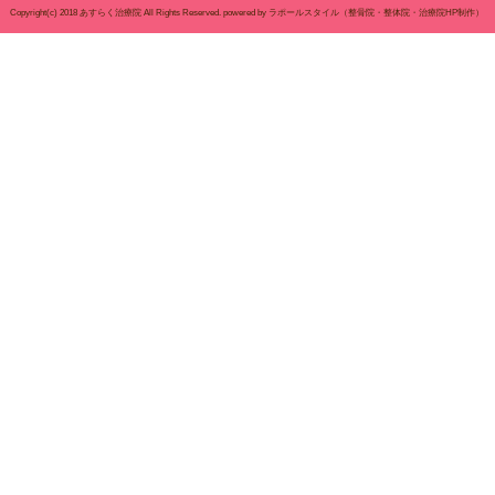
〒674-0083
所在地
兵庫県明石市魚住町住吉1-
イヤルコーポ魚住104