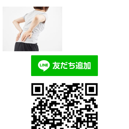
Blog記事一覧
> >
fab89393bfe2083ee0ba5ff1534ef377
fab89393bfe2083ee0ba5ff1534ef377_s
2018.10.16 | Category: