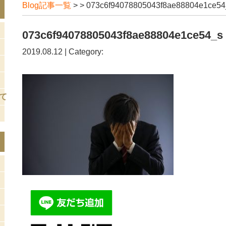
Blog記事一覧
> > 073c6f94078805043f8ae88804e1ce54
073c6f94078805043f8ae88804e1ce54_s
2019.08.12 | Category:
て