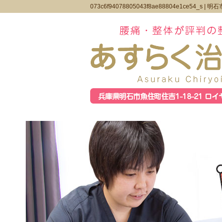
073c6f94078805043f8ae88804e1ce54_s |
明石