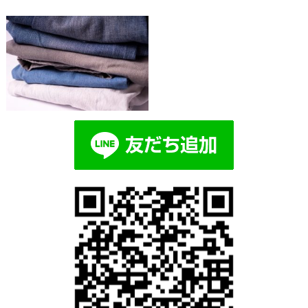
Blog記事一覧
> >
ad4842b4613249e47aa06a79ba8e28
ad4842b4613249e47aa06a79ba8e28c8_s
2019.04.09 | Category: