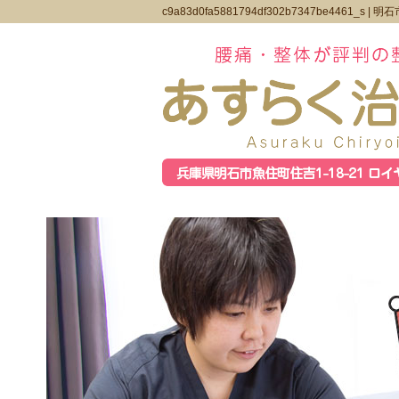
c9a83d0fa5881794df302b7347be4461_s |
明石