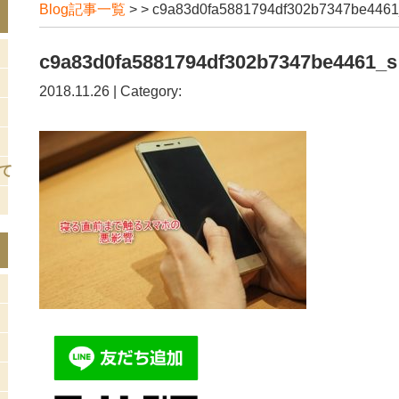
Blog記事一覧
> > c9a83d0fa5881794df302b7347be4461
c9a83d0fa5881794df302b7347be4461_s
2018.11.26 | Category:
て