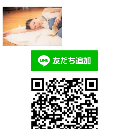
Blog記事一覧
> >
69c10dadc7ed260dd4291cdebc7d6a
69c10dadc7ed260dd4291cdebc7d6ae7_s
2019.02.18 | Category: