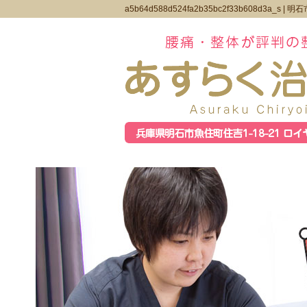
a5b64d588d524fa2b35bc2f33b608d3a_s |
明石