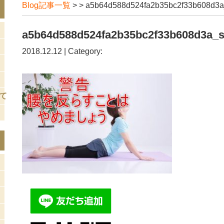
Blog記事一覧
> > a5b64d588d524fa2b35bc2f33b608d3a
a5b64d588d524fa2b35bc2f33b608d3a_
2018.12.12 | Category:
て