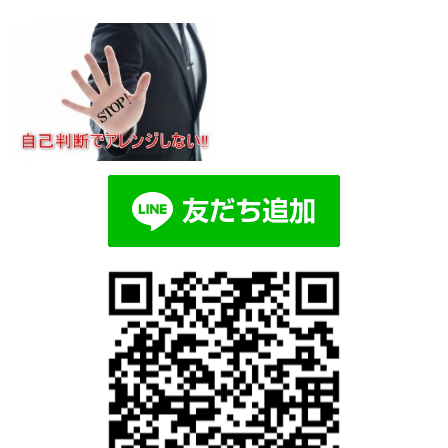
Blog記事一覧
> >
1e5c338a85b424a029ec24a7eaefeb
1e5c338a85b424a029ec24a7eaefeb71_s
2018.12.22 | Category: