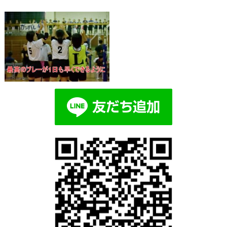
Blog記事一覧
> >
6a1bfd1bcf730e8afa0fe3698a9055e7
6a1bfd1bcf730e8afa0fe3698a9055e7_s
2018.12.28 | Category: