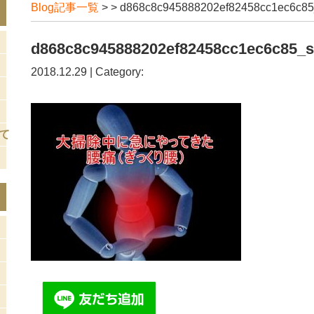
Blog記事一覧
> > d868c8c945888202ef82458cc1ec6c85
d868c8c945888202ef82458cc1ec6c85_s
2018.12.29 | Category:
て